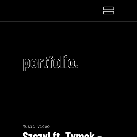
portfolio.
Music Video
Szczyl ft. Tymek –